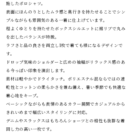
施したポロシャツ。
表面にほんのりとしたムラ感と奥行きを持たせることでシン
プルながらも雰囲気のある一着に仕上げています。
程よくゆとりを持たせたボックスシルエットに裾リブで丸み
を出したバランスが特徴。
ラフさと品の良さを両立し1枚で着ても様になるデザインで
す。
ドロップ気味のショルダーと広めの袖幅がリラックス感のあ
る今っぽい印象を演出します。
素材は軽やかでドライタッチ。ポリエステル混ならではの速
乾性とコットンの柔らかさを兼ね備え、暑い季節でも快適な
着心地をキープ。
ベーシックながらも表情のあるカラー展開でカジュアルから
きれいめまで幅広いスタイリングに対応。
デニムやスラックスはもちろんショーツとの相性も抜群な着
回し力の高い一枚です。