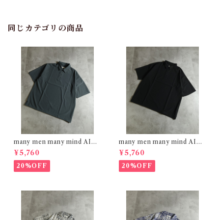
同じカテゴリの商品
many men many mind AIRL
many men many mind AIRL
EAK FABRIC ポロシャツ C
EAK FABRIC ポロシャツ BL
¥5,760
¥5,760
HARCOAL M2615161
ACK M2615161
20%OFF
20%OFF