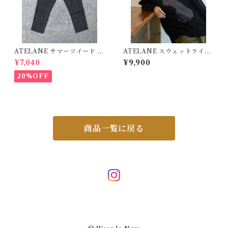
ATELANE サマーツイード テ
ATELANE スウェットライク
ーパードパンツ BLACK 26A
ジャガード クルーネック ニッ
¥7,040
¥9,900
-18060
ト チャコール 25A-21021
20%OFF
商品一覧に戻る