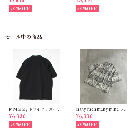
¥7,040
¥5,544
オフホワイト M2615090
M2615061
20%OFF
30%OFF
セール中の商品
MMMM/ ドライサッカー/オ
many men many mind レー
ープンカラーシャツ BLACK
ヨン 総柄シャツ バティック ネ
¥6,336
¥6,336
15130M26
イティブ ブラック M261506
0
20%OFF
20%OFF