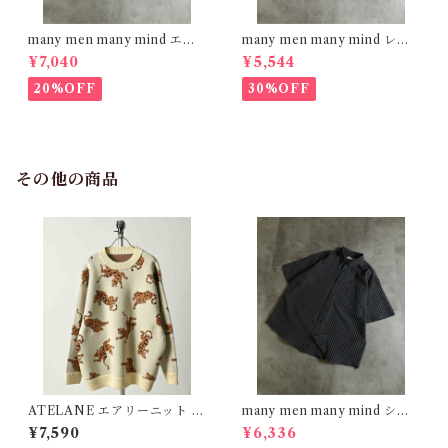
many men many mind エン
many men many mind レー
ブロイダリー レーヨンシャツ
ヨン 総柄シャツ 花柄 イエロー
¥7,040
¥5,544
オフホワイト M2615090
M2615061
20%OFF
30%OFF
その他の商品
ATELANE エアリーニット W
many men many mind シア
ジャガード クルーネック トラ
サッカーチェック レギュラー
¥7,590
¥6,336
オフホワイト 25A-21031
カラーシャツ BLACKM2615