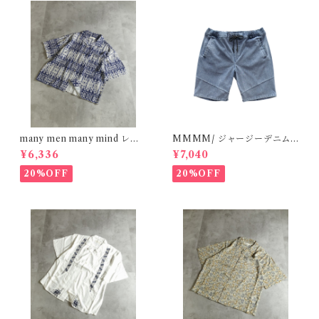
many men many mind レー
MMMM/ ジャージーデニム/
ヨン 総柄シャツ バティック ネ
ショートパンツ L/BLUE 180
¥6,336
¥7,040
イティブ ネイビー M261506
20M26
0
20%OFF
20%OFF