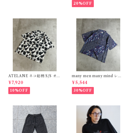
131
20%OFF
ATELANE ネコ総柄 S/S オー
many men many mind レー
プンシャツ アイボリー 26A-1
ヨン 総柄シャツ 花柄 ブルー
¥7,920
¥5,544
5023
M2615061
10%OFF
30%OFF