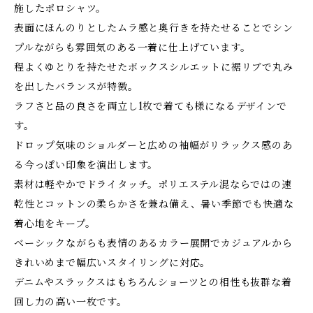
施したポロシャツ。
表面にほんのりとしたムラ感と奥行きを持たせることでシン
プルながらも雰囲気のある一着に仕上げています。
程よくゆとりを持たせたボックスシルエットに裾リブで丸み
を出したバランスが特徴。
ラフさと品の良さを両立し1枚で着ても様になるデザインで
す。
ドロップ気味のショルダーと広めの袖幅がリラックス感のあ
る今っぽい印象を演出します。
素材は軽やかでドライタッチ。ポリエステル混ならではの速
乾性とコットンの柔らかさを兼ね備え、暑い季節でも快適な
着心地をキープ。
ベーシックながらも表情のあるカラー展開でカジュアルから
きれいめまで幅広いスタイリングに対応。
デニムやスラックスはもちろんショーツとの相性も抜群な着
回し力の高い一枚です。