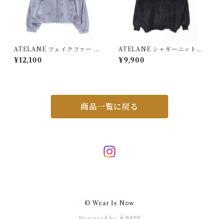
ATELANE フェイクファー ノ
ATELANE シャギーニットカ
ーカーラー ブルゾン ブルー 2
ーディガン ブラック 25A-210
¥12,100
¥9,900
5A-23001
40
商品一覧に戻る
© Wear Is Now
Powered by