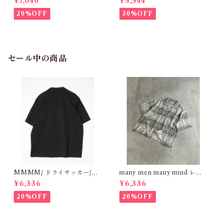
¥7,040
¥5,544
オフホワイト M2615090
M2615061
20%OFF
30%OFF
セール中の商品
MMMM/ ドライサッカー/オ
many men many mind レー
ープンカラーシャツ BLACK
ヨン 総柄シャツ バティック ネ
¥6,336
¥6,336
15130M26
イティブ ブラック M261506
0
20%OFF
20%OFF