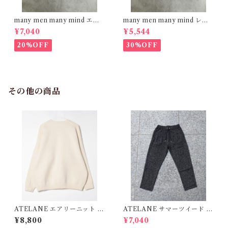
many men many mind エン
many men many mind レー
ブロイダリー レーヨンシャツ
ヨン 総柄シャツ 花柄 イエロー
¥7,040
¥5,544
オフホワイト M2615090
M2615061
20%OFF
30%OFF
その他の商品
ATELANE エアリーニット ク
ATELANE サマーツイード テ
ルーネック アイボリー 25A-2
ーパードパンツ BLACK 26A
¥8,800
¥7,040
1033
-18060