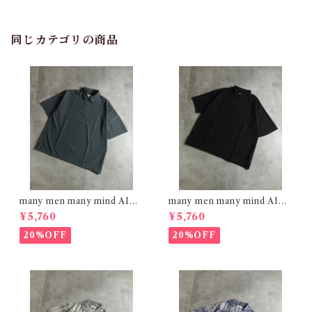
同じカテゴリの商品
many men many mind AIRL
many men many mind AIRL
EAK FABRIC ポロシャツ C
EAK FABRIC ポロシャツ BL
¥5,760
¥5,760
HARCOAL M2615161
ACK M2615161
20%OFF
20%OFF