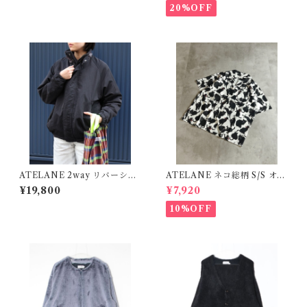
20%OFF
ATELANE 2way リバーシブ
ATELANE ネコ総柄 S/S オー
ル ナイロン フリース ブルゾン
プンシャツ アイボリー 26A-1
¥19,800
¥7,920
ブラック/ブラック 25A-2304
5023
0
10%OFF