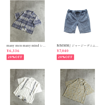
many men many mind レー
MMMM/ ジャージーデニム/
ヨン 総柄シャツ バティック ネ
ショートパンツ L/BLUE 180
¥6,336
¥7,040
イティブ ネイビー M261506
20M26
0
20%OFF
20%OFF