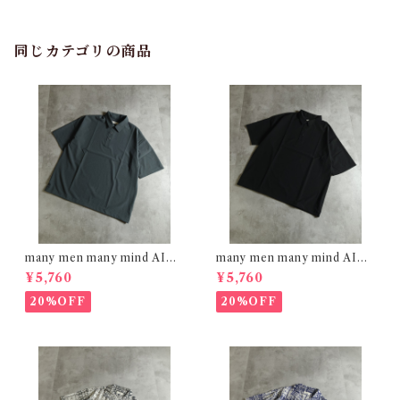
同じカテゴリの商品
many men many mind AIRL
many men many mind AIRL
EAK FABRIC ポロシャツ C
EAK FABRIC ポロシャツ BL
¥5,760
¥5,760
HARCOAL M2615161
ACK M2615161
20%OFF
20%OFF