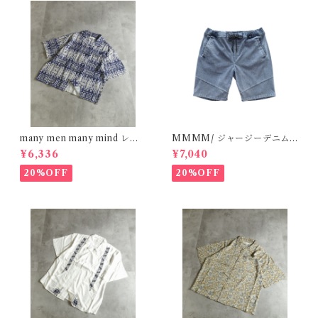
many men many mind レー
MMMM/ ジャージーデニム/
ヨン 総柄シャツ バティック ネ
ショートパンツ L/BLUE 180
¥6,336
¥7,040
イティブ ネイビー M261506
20M26
0
20%OFF
20%OFF