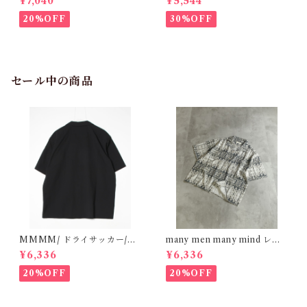
¥7,040
¥5,544
オフホワイト M2615090
M2615061
20%OFF
30%OFF
セール中の商品
MMMM/ ドライサッカー/オ
many men many mind レー
ープンカラーシャツ BLACK
ヨン 総柄シャツ バティック ネ
¥6,336
¥6,336
15130M26
イティブ ブラック M261506
0
20%OFF
20%OFF