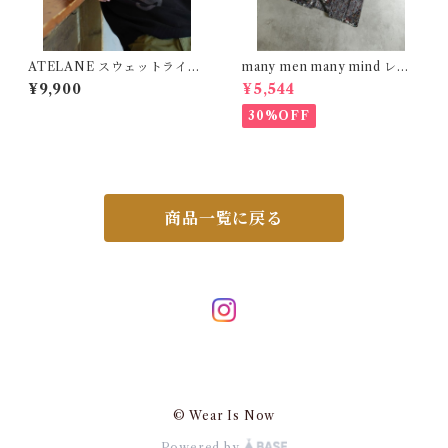
ATELANE スウェットライク
many men many mind レー
ジャガード クルーネック ニッ
ヨン 総柄シャツ 花柄 ブラック
¥9,900
¥5,544
ト チャコール 25A-21021
M2615061
30%OFF
商品一覧に戻る
© Wear Is Now
Powered by