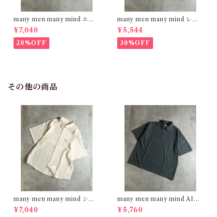
many men many mind エン
many men many mind レー
ブロイダリー レーヨンシャツ
ヨン 総柄シャツ 花柄 イエロー
¥7,040
¥5,544
オフホワイト M2615090
M2615061
20%OFF
30%OFF
その他の商品
many men many mind シア
many men many mind AIRL
ーチェック レギュラーカラー
EAK FABRIC ポロシャツ C
¥7,040
¥5,760
シャツ O/WHITE M2615130
HARCOAL M2615161