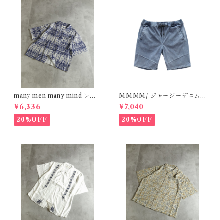
many men many mind レー
MMMM/ ジャージーデニム/
ヨン 総柄シャツ バティック ネ
ショートパンツ L/BLUE 180
¥6,336
¥7,040
イティブ ネイビー M261506
20M26
0
20%OFF
20%OFF