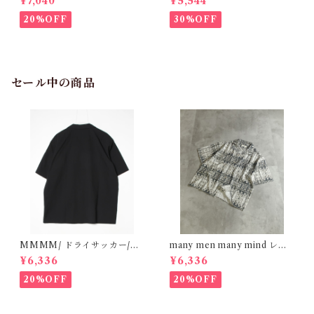
¥7,040
¥5,544
オフホワイト M2615090
M2615061
20%OFF
30%OFF
セール中の商品
MMMM/ ドライサッカー/オ
many men many mind レー
ープンカラーシャツ BLACK
ヨン 総柄シャツ バティック ネ
¥6,336
¥6,336
15130M26
イティブ ブラック M261506
0
20%OFF
20%OFF