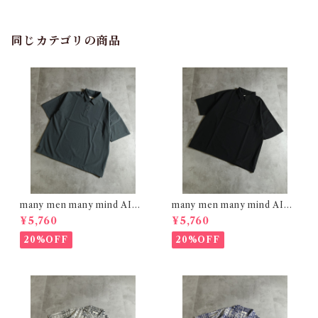
同じカテゴリの商品
many men many mind AIRL
many men many mind AIRL
EAK FABRIC ポロシャツ C
EAK FABRIC ポロシャツ BL
¥5,760
¥5,760
HARCOAL M2615161
ACK M2615161
20%OFF
20%OFF