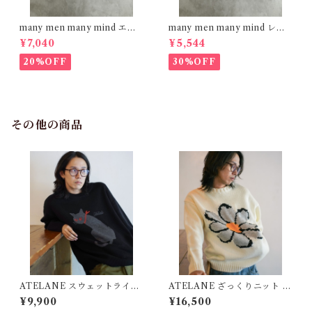
many men many mind エン
many men many mind レー
ブロイダリー レーヨンシャツ
ヨン 総柄シャツ 花柄 イエロー
¥7,040
¥5,544
オフホワイト M2615090
M2615061
20%OFF
30%OFF
その他の商品
ATELANE スウェットライク
ATELANE ざっくりニット ク
ジャガード クルーネック ニッ
ルーネックセーター フラワー
¥9,900
¥16,500
ト チャコール 25A-21021
オフホワイト 25A-21000