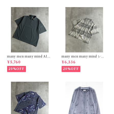
many men many mind AIRL
many men many mind レー
EAK FABRIC ポロシャツ C
ヨン 総柄シャツ バティック ネ
¥5,760
¥6,336
HARCOAL M2615161
イティブ ブラック M261506
0
20%OFF
20%OFF