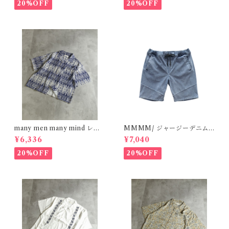
0
20%OFF
20%OFF
many men many mind レー
MMMM/ ジャージーデニム/
ヨン 総柄シャツ バティック ネ
ショートパンツ L/BLUE 180
¥6,336
¥7,040
イティブ ネイビー M261506
20M26
0
20%OFF
20%OFF