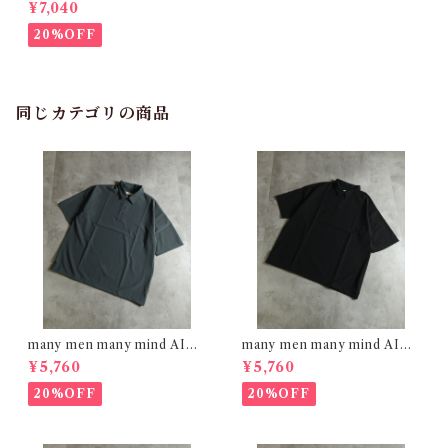
ブロイダリー レーヨンシャツ
¥7,040
オフホワイト M2615090
20%OFF
同じカテゴリの商品
many men many mind AIRL
many men many mind AIRL
EAK FABRIC ポロシャツ C
EAK FABRIC ポロシャツ BL
¥5,760
¥5,760
HARCOAL M2615161
ACK M2615161
20%OFF
20%OFF