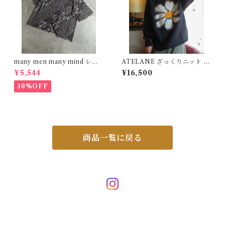
many men many mind レー
ATELANE ざっくりニット ク
ヨン 総柄シャツ 花柄 ブラック
ルーネックセーター フラワー
¥5,544
¥16,500
M2615061
ブラック 25A-21000
30%OFF
商品一覧に戻る