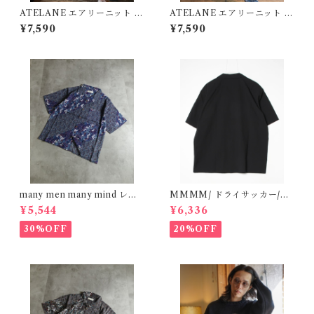
ATELANE エアリーニット W
ATELANE エアリーニット W
ジャガード クルーネック フラ
ジャガード クルーネック フラ
¥7,590
¥7,590
ワー オフホワイト 25A-2103
ワー ブラック 25A-21034
4
many men many mind レー
MMMM/ ドライサッカー/オ
ヨン 総柄シャツ 花柄 ブルー
ープンカラーシャツ BLACK
¥5,544
¥6,336
M2615061
15130M26
30%OFF
20%OFF