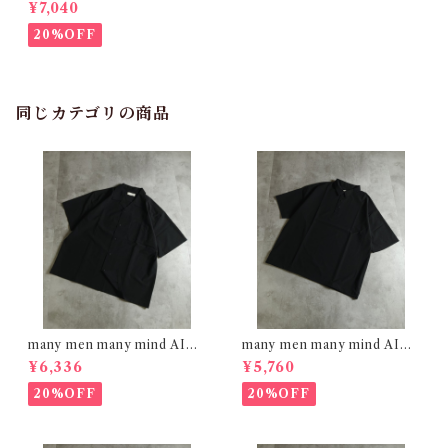
ブロイダリー レーヨンシャツ
¥7,040
ブラック M2615090
20%OFF
同じカテゴリの商品
many men many mind AIRL
many men many mind AIRL
EAK FABRIC 半袖オープン
EAK FABRIC ポロシャツ BL
¥6,336
¥5,760
カラー シャツ BLACK M261
ACK M2615161
5160
20%OFF
20%OFF