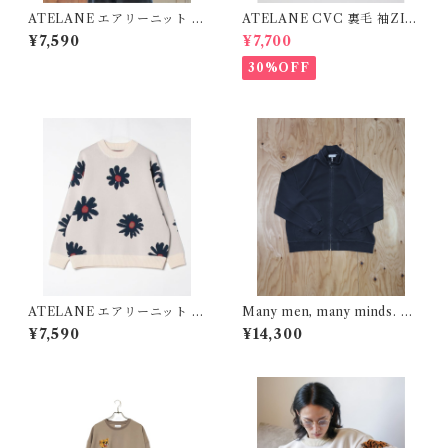
ATELANE エアリーニット W
ATELANE CVC 裏毛 袖ZIP
ジャガード クルーネック フル
2WAY クルー ブラック 25A-
¥7,590
¥7,700
ーツ グレー 25A-21032
14001
30%OFF
ATELANE エアリーニット W
Many men, many minds. ピ
ジャガード クルーネック フラ
グメント ポンチ フルジップ ブ
¥7,590
¥14,300
ワー オフホワイト 25A-2103
ルゾン ブラック M2524000
0