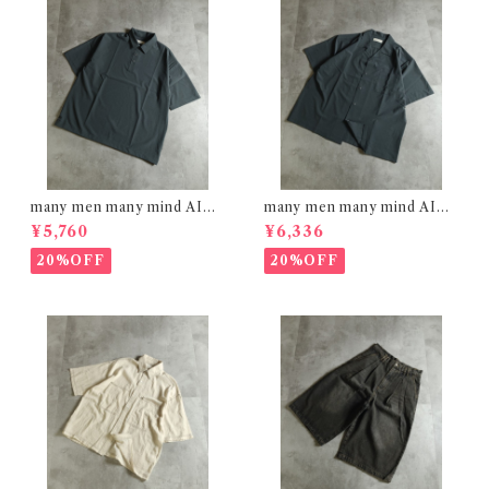
many men many mind AIRL
many men many mind AIRL
EAK FABRIC ポロシャツ C
EAK FABRIC 半袖オープン
¥5,760
¥6,336
HARCOAL M2615161
カラー シャツ CHARCOAL
M2615160
20%OFF
20%OFF