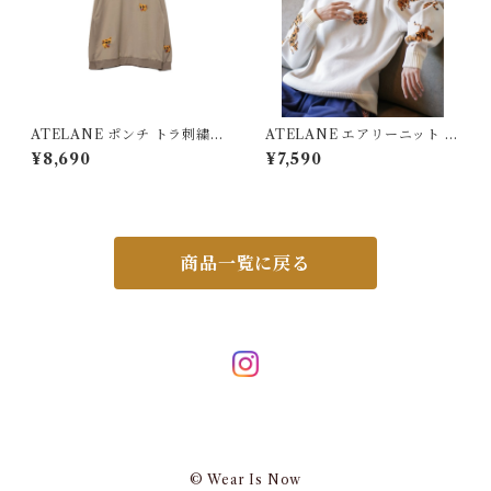
ATELANE ポンチ トラ刺繍
ATELANE エアリーニット W
プルオーバー ベージュ 25A-1
ジャガード クルーネック トラ
¥8,690
¥7,590
4011
オフホワイト 25A-21035
商品一覧に戻る
© Wear Is Now