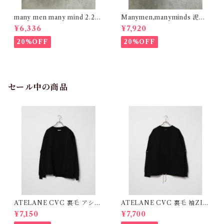
many men many mind 2.2o
Manymen,manyminds 泥加
zデニム レギュラーカラーシャ
工デニム タックワイド ショー
¥6,336
¥7,920
ツ ベージュ M2615100
トパンツ BLACK M2618031
20%OFF
20%OFF
セール中の商品
ATELANE CVC 裏毛 アシメ
ATELANE CVC 裏毛 袖ZIP
切り替え クルー ブラック 25A
2WAY クルー ブラック 25A-
¥7,150
¥7,700
-14000
14001