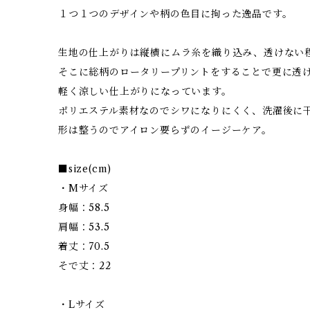
１つ１つのデザインや柄の色目に拘った逸品です。
生地の仕上がりは縦横にムラ糸を織り込み、透けない
そこに総柄のロータリープリントをすることで更に透
軽く涼しい仕上がりになっています。
ポリエステル素材なのでシワになりにくく、洗濯後に
形は整うのでアイロン要らずのイージーケア。
■size(cm)
・Mサイズ
身幅：58.5
肩幅：53.5
着丈：70.5
そで丈：22
・Lサイズ