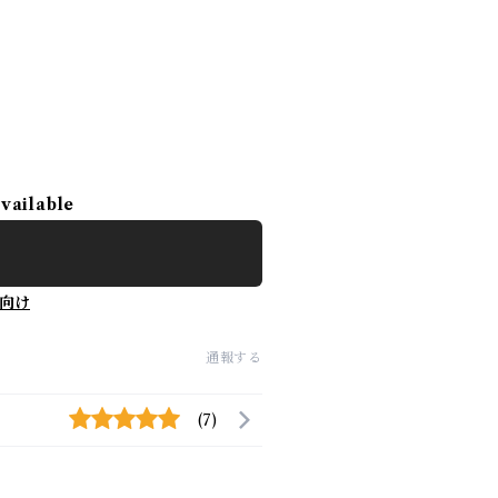
available
向け
通報する
(7)