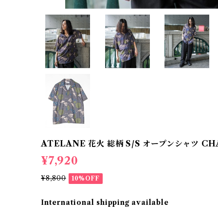
ATELANE 花火 総柄 S/S オープンシャツ CHA
¥7,920
¥8,800
10%OFF
International shipping available