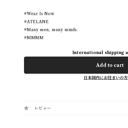
#Wear Is Now
#ATELANE
#Many men, many minds.
#MMMM
International shipping 
Add to cart
日本国内にお住まいの方
レビュー