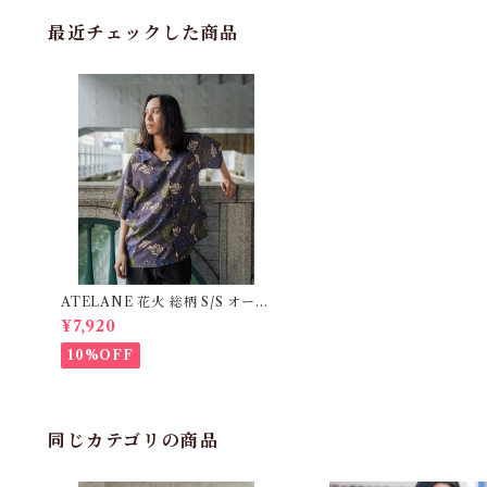
最近チェックした商品
ATELANE 花火 総柄 S/S オープ
ンシャツ CHARCOAL 26A-15
¥7,920
027
10%OFF
同じカテゴリの商品