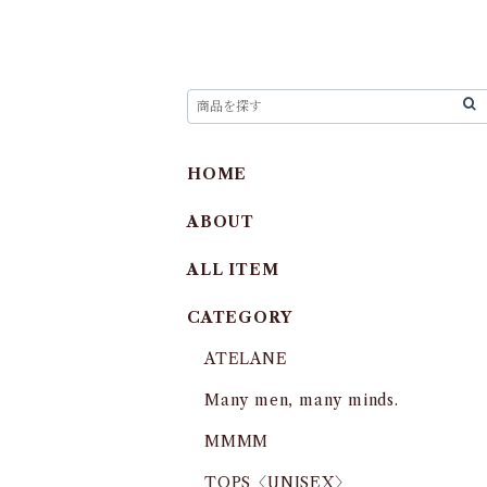
HOME
ABOUT
ALL ITEM
CATEGORY
ATELANE
Many men, many minds.
MMMM
TOPS〈UNISEX〉