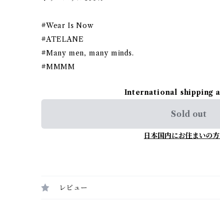
#Wear Is Now
#ATELANE
#Many men, many minds.
#MMMM
International shipping 
Sold out
日本国内にお住まいの方
レビュー