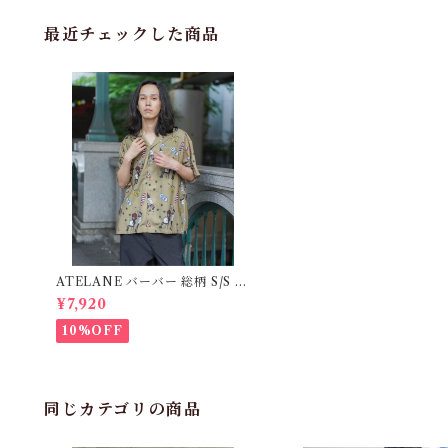
最近チェックした商品
ATELANE バーバー 総柄 S/S オ
ープンシャツ BEIGE 26A-1502
¥7,920
8
10%OFF
同じカテゴリの商品