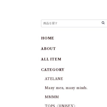
HOME
ABOUT
ALL ITEM
CATEGORY
ATELANE
Many men, many minds.
MMMM
TOPS〈UNISEX〉