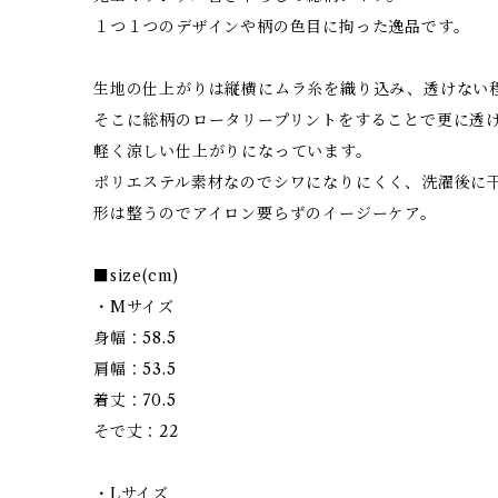
１つ１つのデザインや柄の色目に拘った逸品です。
生地の仕上がりは縦横にムラ糸を織り込み、透けない
そこに総柄のロータリープリントをすることで更に透
軽く涼しい仕上がりになっています。
ポリエステル素材なのでシワになりにくく、洗濯後に
形は整うのでアイロン要らずのイージーケア。
■size(cm)
・Mサイズ
身幅：58.5
肩幅：53.5
着丈：70.5
そで丈：22
・Lサイズ